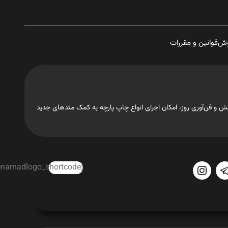
وش
قوانین و مقررات
تجهیزات، دانش و فن‌آوری روز، امکان اجرای انواع چاپ پارچه به کمک متدهای جدید
[enamadlogo_shortcode]