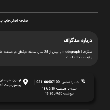
صفحه اصلی
چاپ پل
درباره مدگراف
مدگراف | modegraph با بیش از 25 سال س
را توسعه داده است.
تهــران، خیــابـا
شماره تماس:
66407100-021
روانمهر، پـلاک 42، طبـقــه اول
شنبه تا چهارشنبه 9:30 تا 18
پنج‌شنبه 9:30 تا 13:30