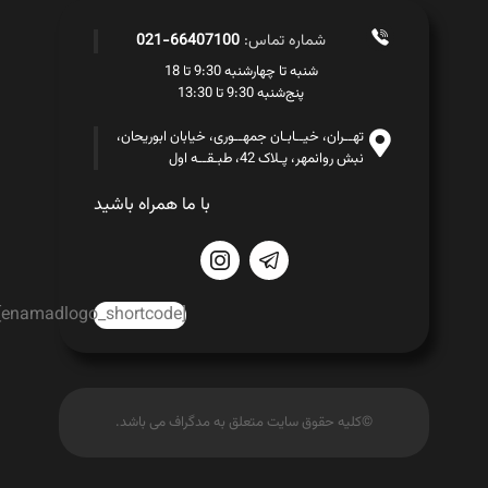
شماره تماس:
66407100-021
شنبه تا چهارشنبه 9:30 تا 18
پنج‌شنبه 9:30 تا 13:30
تهــران، خیــابـان جمهــوری، خیابان ابوریحان،
نبش روانمهر، پـلاک 42، طبـقــه اول
با ما همراه باشید
[enamadlogo_shortcode]
©کلیه حقوق سایت متعلق به مدگراف می باشد.