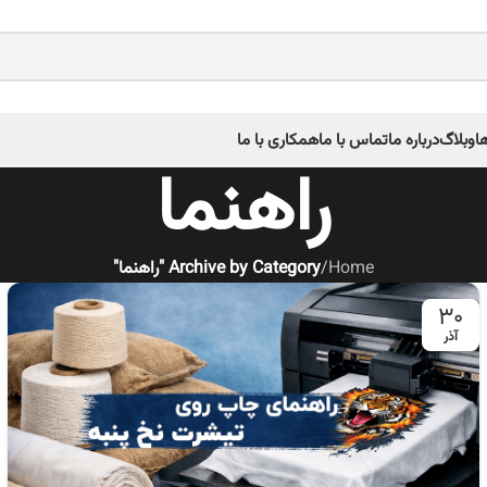
ا
وبلاگ
درباره ما
تماس با ما
همکاری با ما
راهنما
Home
/
Archive by Category "راهنما"
۳۰
آذر