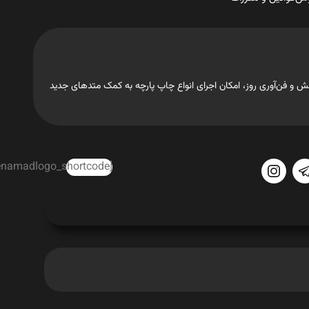
تجهیزات، دانش و فن‌آوری روز، امکان اجرای انواع چاپ پارچه به کمک متدهای جدید
[enamadlogo_shortcode]