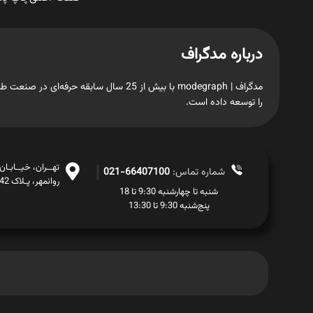
درباره مدگراف
مدگراف | modegraph با بیش از 25 سال س
را توسعه داده است.
تهــران، خیــابـا
شماره تماس:
66407100-021
روانمهر، پـلاک 42، طبـقــه اول
شنبه تا چهارشنبه 9:30 تا 18
پنج‌شنبه 9:30 تا 13:30