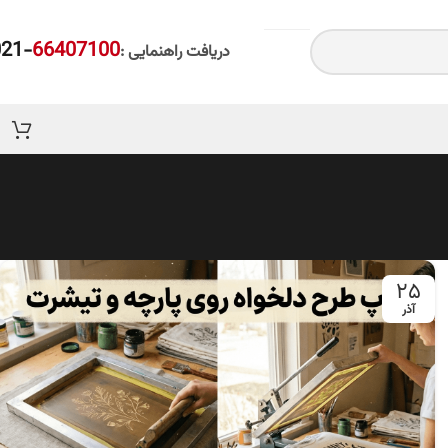
-021
66407100
دریافت راهنمایی :
۲۵
آذر