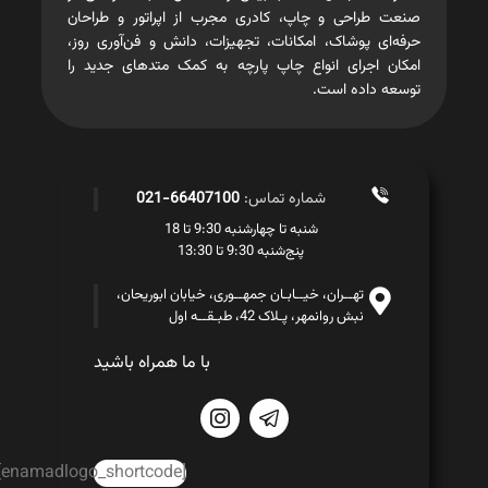
صنعت طراحی و چاپ، کادری مجرب از اپراتور و طراحان
حرفه‌ای پوشاک، امکانات، تجهیزات، دانش و فن‌آوری روز،
امکان اجرای انواع چاپ پارچه به کمک متدهای جدید را
توسعه داده است.
شماره تماس:
66407100-021
شنبه تا چهارشنبه 9:30 تا 18
پنج‌شنبه 9:30 تا 13:30
تهــران، خیــابـان جمهــوری، خیابان ابوریحان،
نبش روانمهر، پـلاک 42، طبـقــه اول
با ما همراه باشید
[enamadlogo_shortcode]