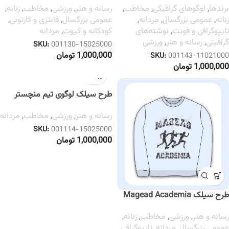
برندها
,
لوگوهای گرافیکی
,
مخاطب
,
رسانه و هنر
,
ورزشی
,
مخاطب
,
زنانه
,
زنانه
,
عمومی بزرگسال
,
مردانه
,
عمومی بزرگسال
,
فانتزی و کارتونی
,
تایپوگرافی و فونت
,
نوشته‌های
کودکانه و کیوت
,
مردانه
گرافیتی
,
رسانه و هنر
,
ورزشی
SKU:
001130-15025000
1,000,000
تومان
SKU:
001143-11021000
1,000,000
تومان
طرح سیلک لوگوی تیم منچستر
سیتی
رسانه و هنر
,
ورزشی
,
مخاطب
,
مردانه
SKU:
001114-15025000
1,000,000
تومان
طرح سیلک Magead Academia
رسانه و هنر
,
ورزشی
,
مخاطب
,
زنانه
,
عمومی بزرگسال
,
مردانه
,
تایپوگرافی