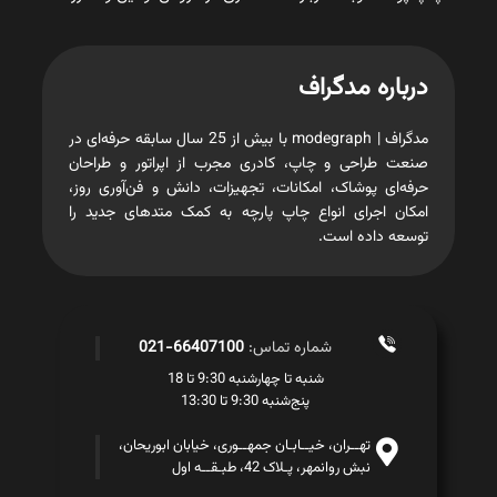
درباره مدگراف
مدگراف | modegraph با بیش از 25 سال سابقه حرفه‌ای در
صنعت طراحی و چاپ، کادری مجرب از اپراتور و طراحان
حرفه‌ای پوشاک، امکانات، تجهیزات، دانش و فن‌آوری روز،
امکان اجرای انواع چاپ پارچه به کمک متدهای جدید را
توسعه داده است.
شماره تماس:
66407100-021
شنبه تا چهارشنبه 9:30 تا 18
پنج‌شنبه 9:30 تا 13:30
تهــران، خیــابـان جمهــوری، خیابان ابوریحان،
نبش روانمهر، پـلاک 42، طبـقــه اول