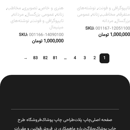
تایپوگرافی و فونت
,
نوشته‌های
هنری و خاص
,
تصویری
,
مخاطب
,
متفرقه
,
مخاطب
,
زنانه
,
عمومی
زنانه
,
عمومی بزرگسال
,
مردانه
,
بزرگسال
,
مردانه
تایپوگرافی و فونت
,
نوشته‌های
مینیمال
SKU:
001167-12051100
1,000,000
تومان
SKU:
001166-14090100
1,000,000
تومان
→
83
82
81
…
4
3
2
1
صفحه اصلی
چاپ پلات
طراحی چاپ پوشاک
فروشگاه طرح
چاپ پوشاک
وبلاگ
درباره ما
همکاری در فروش
قوانین و مقررات