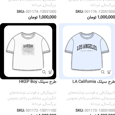
بزرگسال
,
مردانه
بزرگسال
,
مردانه
SKU:
001174-13031000
SKU:
001176-12051000
1,000,000
تومان
1,000,000
تومان
طرح سیلک LA California
طرح سیلک HKEP Boy
تایپوگرافی و فونت
,
نوشته‌های
تایپوگرافی و فونت
,
نوشته‌های
مینیمال
,
مخاطب
,
زنانه
,
عمومی
انگیزشی
,
مخاطب
,
زنانه
,
عمومی
بزرگسال
,
مردانه
بزرگسال
,
مردانه
SKU:
001172-13011100
SKU:
001173-13031000