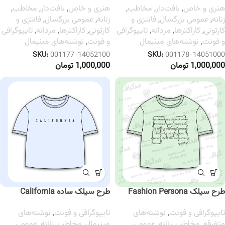
هنری و خاص
,
بافت‌دار
,
مخاطب
,
هنری و خاص
,
بافت‌دار
,
مخاطب
,
زنانه
,
عمومی بزرگسال
,
فانتزی و
زنانه
,
عمومی بزرگسال
,
فانتزی و
کارتونی
,
کاراکترها
,
مردانه
,
تایپوگرافی
کارتونی
,
کاراکترها
,
مردانه
,
تایپوگرافی
و فونت
,
نوشته‌های مینیمال
و فونت
,
نوشته‌های مینیمال
SKU:
001177-14052100
SKU:
001178-14051000
1,000,000
تومان
1,000,000
تومان
طرح سیلک Fashion Persona
طرح سیلک ساده California
تایپوگرافی و فونت
,
نوشته‌های
تایپوگرافی و فونت
,
نوشته‌های
متفرقه
,
مخاطب
,
زنانه
,
عمومی
مینیمال
,
مخاطب
,
زنانه
,
عمومی