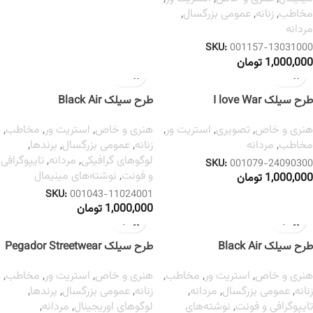
مخاطب
,
زنانه
,
عمومی بزرگسال
,
مردانه
SKU:
001157-13031000
1,000,000
تومان
طرح سیلک I love War
طرح سیلک Black Air
هنری و خاص
,
تصویری
,
استریت ور
,
هنری و خاص
,
استریت ور
,
مخاطب
,
مخاطب
,
مردانه
زنانه
,
عمومی بزرگسال
,
برندها
,
لوگوهای گرافیکی
,
مردانه
,
تایپوگرافی
SKU:
001079-24090300
و فونت
,
نوشته‌های مینیمال
1,000,000
تومان
SKU:
001043-11024001
1,000,000
تومان
طرح سیلک Black Air
طرح سیلک Pegador Streetwear
هنری و خاص
,
استریت ور
,
مخاطب
,
هنری و خاص
,
استریت ور
,
مخاطب
,
زنانه
,
عمومی بزرگسال
,
مردانه
,
زنانه
,
عمومی بزرگسال
,
برندها
,
تایپوگرافی و فونت
,
نوشته‌های
لوگوهای اوریجینال
,
مردانه
,