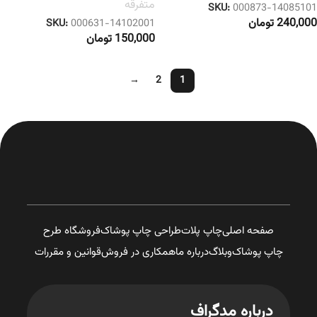
متفرقه
SKU:
000873-14085101
240,000
تومان
SKU:
000631-14102001
150,000
تومان
→
2
1
صفحه اصلی
چاپ پلات
طراحی چاپ پوشاک
فروشگاه طرح
چاپ پوشاک
وبلاگ
درباره ما
همکاری در فروش
قوانین و مقررات
درباره مدگراف