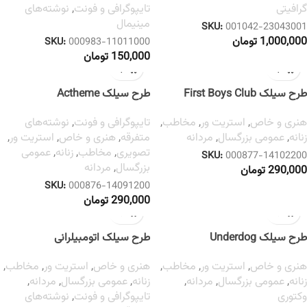
گرافیتی
تایپوگرافی و فونت
,
نوشته‌های
مینیمال
SKU:
001042-23043001
1,000,000
تومان
SKU:
000983-11011000
150,000
تومان
طرح سیلک First Boys Club
طرح سیلک Actheme
هنری و خاص
,
استریت ور
,
مخاطب
,
تایپوگرافی و فونت
,
نوشته‌های
زنانه
,
عمومی بزرگسال
,
مردانه
متفرقه
,
هنری و خاص
,
استریت ور
,
تصویری
,
مخاطب
,
زنانه
,
عمومی
SKU:
000877-14102200
بزرگسال
,
مردانه
290,000
تومان
SKU:
000876-14091200
290,000
تومان
طرح سیلک Underdog
طرح سیلک اتومبیلرانی
Aelfriceden
هنری و خاص
,
استریت ور
,
مخاطب
,
هنری و خاص
,
استریت ور
,
مخاطب
,
زنانه
,
عمومی بزرگسال
,
مردانه
,
زنانه
,
عمومی بزرگسال
,
مردانه
,
وکتوری
تایپوگرافی و فونت
,
نوشته‌های