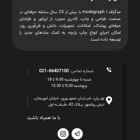
مدگراف | modegraph با بیش از 25 سال سابقه حرفه‌ای در
صنعت طراحی و چاپ، کادری مجرب از اپراتور و طراحان
حرفه‌ای پوشاک، امکانات، تجهیزات، دانش و فن‌آوری روز،
امکان اجرای انواع چاپ پارچه به کمک متدهای جدید را
توسعه داده است.
شماره تماس:
66407100-021
شنبه تا چهارشنبه 9:30 تا 18
پنج‌شنبه 9:30 تا 13:30
تهــران، خیــابـان جمهــوری، خیابان ابوریحان،
نبش روانمهر، پـلاک 42، طبـقــه اول
با ما همراه باشید