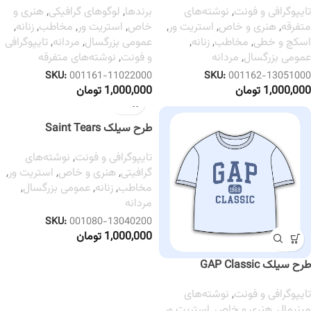
تایپوگرافی و فونت
,
نوشته‌های
برندها
,
لوگوهای گرافیکی
,
هنری و
متفرقه
,
هنری و خاص
,
استریت ور
,
خاص
,
استریت ور
,
مخاطب
,
زنانه
,
اسکچ و خطی
,
مخاطب
,
زنانه
,
عمومی بزرگسال
,
مردانه
,
تایپوگرافی
عمومی بزرگسال
,
مردانه
و فونت
,
نوشته‌های متفرقه
SKU:
001161-11022000
SKU:
001162-13051000
1,000,000
تومان
1,000,000
تومان
طرح سیلک Saint Tears
تایپوگرافی و فونت
,
نوشته‌های
گرافیتی
,
هنری و خاص
,
استریت ور
,
مخاطب
,
زنانه
,
عمومی بزرگسال
,
مردانه
SKU:
001080-13040200
1,000,000
تومان
طرح سیلک GAP Classic
تایپوگرافی و فونت
,
نوشته‌های
مینیمال
,
هنری و خاص
,
استریت ور
,