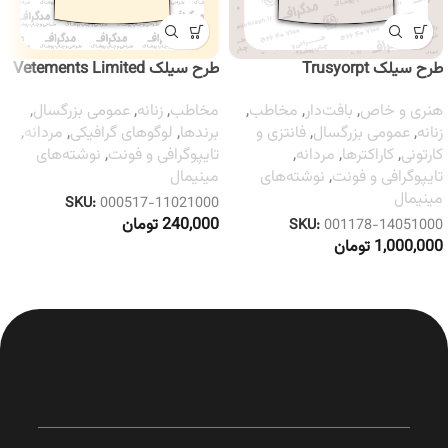
طرح سیلک Trusyorpt
طرح سیلک Vetements Limited
هنری و خاص
,
بافت‌دار
,
مخاطب
,
مخاطب
,
زنانه
,
عمومی بزرگسال
,
زنانه
,
عمومی بزرگسال
,
فانتزی و
برندها
,
لوگوهای گرافیکی
,
مردانه
,
کارتونی
,
کاراکترها
,
مردانه
,
تایپوگرافی و فونت
,
نوشته‌های
تایپوگرافی و فونت
,
نوشته‌های
مینیمال
مینیمال
SKU:
000517-11021000
240,000
تومان
SKU:
001178-14051000
1,000,000
تومان