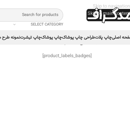
Skip to navigation
Skip to main content
SELECT CATEGORY
حه اصلی
چاپ پلات
طراحی چاپ پوشاک
چاپ پوشاک
چاپ تیشرت
نمونه طرح ه
خانه
/
مخاطب
/
مردانه
/
طرح سیلک پترن B
[product_labels_badges]