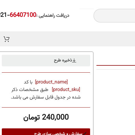
-021
66407100
دریافت راهنمایی :
ذخیره طرح
[product_name]
با کد
[product_sku]
طبق مشخصات ذکر
شده در جدول قابل سفارش می باشد.
240,000
تومان
سفارش و شخصی سازی طرح