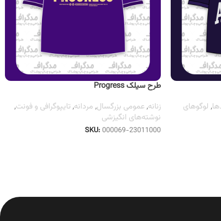
طرح سیلک Progress
ها
,
لوگوهای
زنانه
,
عمومی بزرگسال
,
مردانه
,
تایپوگرافی و فونت
,
نوشته‌های انگیزشی
SKU:
000069-23011000