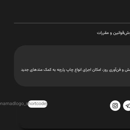
وش
قوانین و مقررات
تجهیزات، دانش و فن‌آوری روز، امکان اجرای انواع چاپ پارچه به کمک متدهای جدید
[enamadlogo_shortcode]