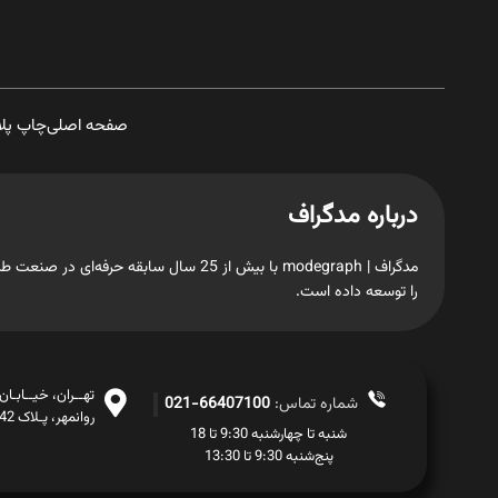
صفحه اصلی
چاپ پل
درباره مدگراف
مدگراف | modegraph با بیش از 25 سال س
را توسعه داده است.
تهــران، خیــابـا
شماره تماس:
66407100-021
روانمهر، پـلاک 42، طبـقــه اول
شنبه تا چهارشنبه 9:30 تا 18
پنج‌شنبه 9:30 تا 13:30