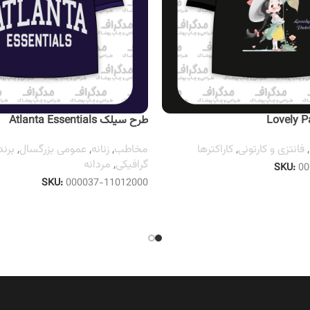
طرح سیلک Atlanta Essentials
,
فانتزی و کارتونی
,
کاراکترها
مخاطب
,
زنانه
,
عمومی بزرگسال
,
برند
گرافیکی
,
مردانه
SKU:
00
SKU:
000037-11012000