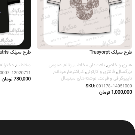
طرح سیلک Trusyorpt
طرح سیلک Lovely Patris
هنری و خاص
,
بافت‌دار
,
مخاطب
,
زنانه
,
عمومی
مخاطب
,
دخترانه
بزرگسال
,
فانتزی و کارتونی
,
کاراکترها
,
مردانه
,
0007-12020711
تایپوگرافی و فونت
,
نوشته‌های مینیمال
730,000
تومان
SKU:
001178-14051000
1,000,000
تومان