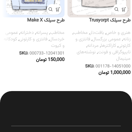
طرح سیلک Trusyorpt
طرح سیلک Make X
هنری و خاص
,
بافت‌دار
,
مخاطب
,
مخاطب
,
پسرانه
,
دخترانه
,
عمومی
زنانه
,
عمومی بزرگسال
,
فانتزی و
خردسال
,
فانتزی و کارتونی
,
کودکانه
کارتونی
,
کاراکترها
,
مردانه
,
و کیوت
تایپوگرافی و فونت
,
نوشته‌های
SKU:
000733-12041301
مینیمال
150,000
تومان
SKU:
001178-14051000
1,000,000
تومان