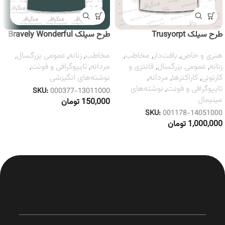
طرح سیلک Trusyorpt
طرح سیلک Bravely Wonderful
هنری و خاص
,
بافت‌دار
,
مخاطب
,
مخاطب
,
زنانه
,
عمومی بزرگسال
,
زنانه
,
عمومی بزرگسال
,
فانتزی و
مردانه
,
تایپوگرافی و فونت
,
کارتونی
,
کاراکترها
,
مردانه
,
نوشته‌های انگیزشی
تایپوگرافی و فونت
,
نوشته‌های
SKU:
000377-13011000
مینیمال
150,000
تومان
SKU:
001178-14051000
1,000,000
تومان