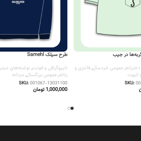
به‌ها در جیب
طرح سیلک Samehl
دخترانه
,
عمومی خردسال
,
فانتزی و
تایپوگرافی و فونت
,
نوشته‌های مینی
و کیوت
زنانه
,
عمومی بزرگسال
,
مردانه
SKU:
001067-13031100
SKU:
00
1,000,000
تومان