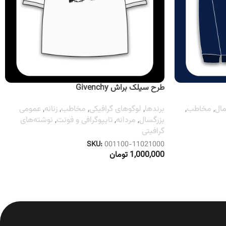
طرح سیلک براش Givenchy
مال
,
مخاطب
,
برندها
,
لوگوهای گرافیکی
,
مخاطب
,
زنانه
,
عمومی
بزرگسال
,
مردانه
,
تایپوگرافی و فونت
,
نوشته‌های
گرافیتی
SKU:
001100-11021000
1,000,000
تومان