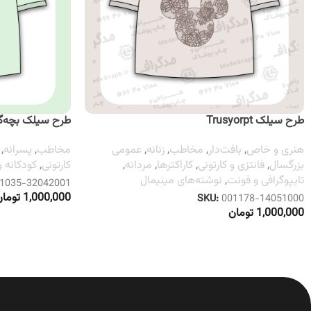
طرح سیلک Trusyorpt
طرح سیلک بچه‌گر
هنری و خاص
,
بافت‌دار
,
مخاطب
,
زنانه
,
عمومی
مخاطب
,
پسرانه
,
بزرگسال
,
فانتزی و کارتونی
,
کاراکترها
,
مردانه
,
کارتونی
,
کودکانه 
تایپوگرافی و فونت
,
نوشته‌های مینیمال
1035-32042001
1,000,000
تومان
SKU:
001178-14051000
1,000,000
تومان