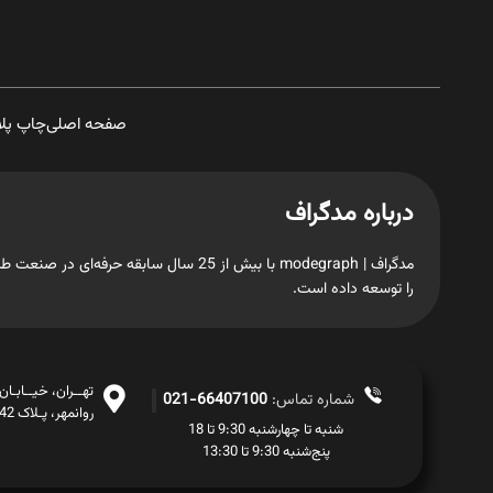
صفحه اصلی
چاپ پل
درباره مدگراف
مدگراف | modegraph با بیش از 25 سال س
را توسعه داده است.
تهــران، خیــابـا
شماره تماس:
66407100-021
روانمهر، پـلاک 42، طبـقــه اول
شنبه تا چهارشنبه 9:30 تا 18
پنج‌شنبه 9:30 تا 13:30