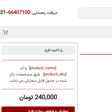
-021
66407100
دریافت راهنمایی :
ذخیره طرح
[product_name]
با کد
[product_sku]
طبق مشخصات ذکر
شده در جدول قابل سفارش می باشد.
240,000
تومان
سفارش و شخصی سازی طرح