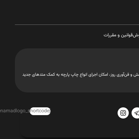
وش
قوانین و مقررات
تجهیزات، دانش و فن‌آوری روز، امکان اجرای انواع چاپ پارچه به کمک متدهای جدید
[enamadlogo_shortcode]