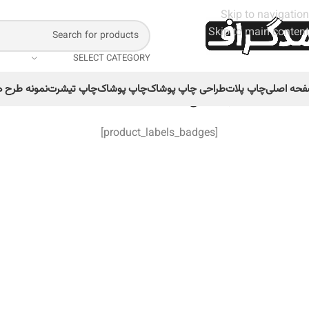
Skip to navigation
Skip to main content
SELECT CATEGORY
حه اصلی
چاپ پلات
طراحی چاپ پوشاک
چاپ پوشاک
چاپ تیشرت
نمونه طرح ه
خانه
/
مخاطب
/
مردانه
/
طرح سیلک MiuMiu Super Natural
[product_labels_badges]