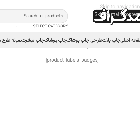
Skip to navigation
Skip to main content
SELECT CATEGORY
حه اصلی
چاپ پلات
طراحی چاپ پوشاک
چاپ پوشاک
چاپ تیشرت
نمونه طرح ه
خانه
/
مخاطب
/
مردانه
/
طرح سیلک Shoot۱st
[product_labels_badges]