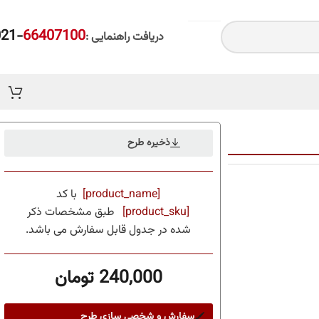
-021
66407100
دریافت راهنمایی :
ذخیره طرح
[product_name]
با کد
[product_sku]
طبق مشخصات ذکر
شده در جدول قابل سفارش می باشد.
240,000
تومان
سفارش و شخصی سازی طرح