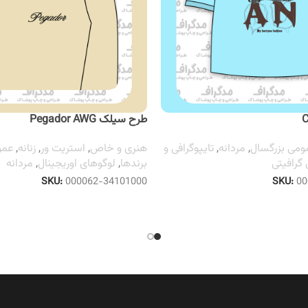
طرح سیلک Pegador AWG
ومی بزرگسال
,
مردانه
,
تایپوگرافی و
هنری و خاص
,
استریت ور
,
زنانه
,
عمو
گرافیتی
برندها
,
لوگوهای اوریجینال
,
مردانه
SKU:
000062-34101000
SKU:
00