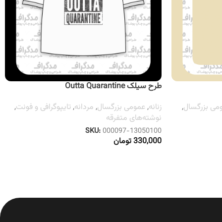
طرح سیلک Outta Quarantine
می بزرگسال
,
زنانه
,
عمومی بزرگسال
,
مردانه
,
تایپوگرافی و فونت
,
نوشته‌های متفرقه
SKU:
000097-13050100
330,000
تومان