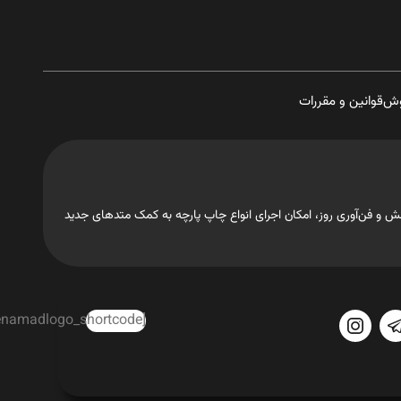
وش
قوانین و مقررات
تجهیزات، دانش و فن‌آوری روز، امکان اجرای انواع چاپ پارچه به کمک متدهای جدید
[enamadlogo_shortcode]