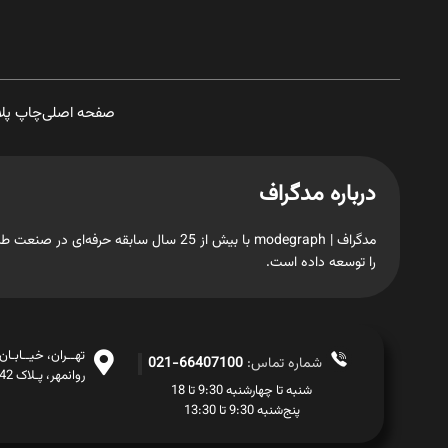
صفحه اصلی
چاپ پل
درباره مدگراف
مدگراف | modegraph با بیش از 25 سال س
را توسعه داده است.
تهــران، خیــابـا
شماره تماس:
66407100-021
روانمهر، پـلاک 42، طبـقــه اول
شنبه تا چهارشنبه 9:30 تا 18
پنج‌شنبه 9:30 تا 13:30