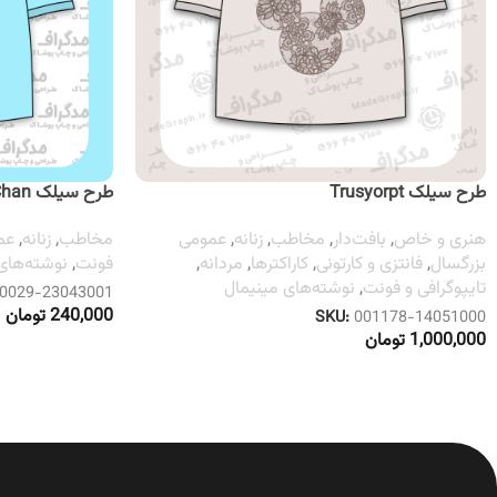
طرح سیلک Trusyorpt
طرح سیلک Chan
هنری و خاص
,
بافت‌دار
,
مخاطب
,
زنانه
,
عمومی
مخاطب
,
زنانه
,
عم
بزرگسال
,
فانتزی و کارتونی
,
کاراکترها
,
مردانه
,
فونت
,
نوشته‌های 
تایپوگرافی و فونت
,
نوشته‌های مینیمال
0029-23043001
240,000
تومان
SKU:
001178-14051000
1,000,000
تومان