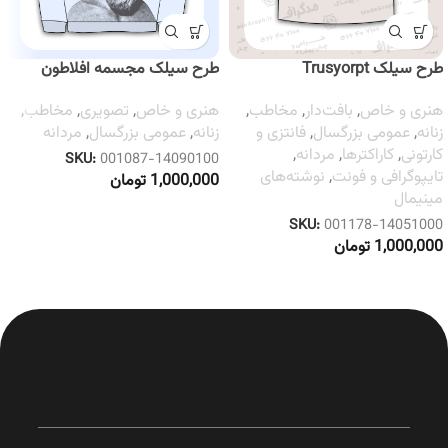
طرح سیلک Trusyorpt
طرح سیلک مجسمه افلاطون
هنری و خاص
,
بافت‌دار
,
مخاطب
,
هنری و خاص
,
تصویری
,
مخاطب
,
زنانه
,
عمومی بزرگسال
,
فانتزی و
زنانه
,
عمومی بزرگسال
,
مردانه
کارتونی
,
کاراکترها
,
مردانه
,
SKU:
001087-14090100
تایپوگرافی و فونت
,
نوشته‌های
1,000,000
تومان
مینیمال
SKU:
001178-14051000
1,000,000
تومان