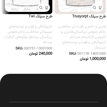
طرح سیلک Trusyorpt
طرح سیلک Twi
هنری و خاص
,
بافت‌دار
,
مخاطب
,
تایپوگرافی و فونت
,
نوشته‌های
زنانه
,
عمومی بزرگسال
,
فانتزی و
مینیمال
,
مخاطب
,
زنانه
,
عمومی
کارتونی
,
کاراکترها
,
مردانه
,
بزرگسال
,
برندها
,
لوگوهای گرافیکی
,
تایپوگرافی و فونت
,
نوشته‌های
مردانه
مینیمال
SKU:
000757-13031000
240,000
تومان
SKU:
001178-14051000
1,000,000
تومان