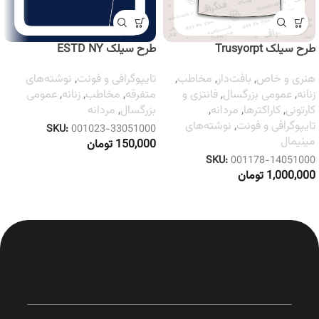
طرح سیلک Trusyorpt
طرح سیلک ESTD NY
هنری و خاص
,
بافت‌دار
,
مخاطب
,
تایپوگرافی و فونت
,
نوشته‌های
زنانه
,
عمومی بزرگسال
,
فانتزی و
متفرقه
,
مخاطب
,
زنانه
,
عمومی
کارتونی
,
کاراکترها
,
مردانه
,
بزرگسال
,
مردانه
تایپوگرافی و فونت
,
نوشته‌های
SKU:
001023-33051000
مینیمال
150,000
تومان
SKU:
001178-14051000
1,000,000
تومان