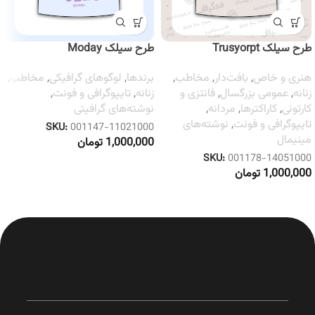
طرح سیلک Trusyorpt
طرح سیلک Moday
هنری و خاص
,
بافت‌دار
,
مخاطب
,
برندها
,
لوگوهای گرافیکی
,
مخاطب
,
زنانه
,
عمومی بزرگسال
,
فانتزی و
زنانه
,
تایپوگرافی و فونت
,
کارتونی
,
کاراکترها
,
مردانه
,
نوشته‌های گرافیتی
تایپوگرافی و فونت
,
نوشته‌های
SKU:
001147-11021000
مینیمال
1,000,000
تومان
SKU:
001178-14051000
1,000,000
تومان