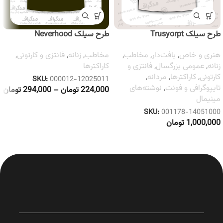
طرح سیلک Trusyorpt
طرح سیلک Neverhood
هنری و خاص
,
بافت‌دار
,
مخاطب
,
مخاطب
,
زنانه
,
فانتزی و کارتونی
,
زنانه
,
عمومی بزرگسال
,
فانتزی و
کاراکترها
کارتونی
,
کاراکترها
,
مردانه
,
SKU:
000012-12025011
تایپوگرافی و فونت
,
نوشته‌های
224,000
تومان
–
294,000
تومان
مینیمال
SKU:
001178-14051000
1,000,000
تومان