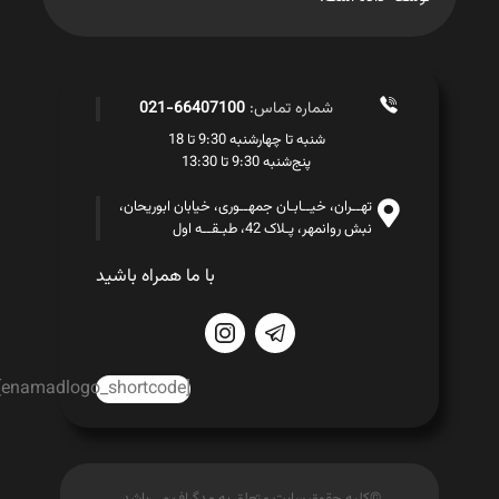
شماره تماس:
66407100-021
شنبه تا چهارشنبه 9:30 تا 18
پنج‌شنبه 9:30 تا 13:30
تهــران، خیــابـان جمهــوری، خیابان ابوریحان،
نبش روانمهر، پـلاک 42، طبـقــه اول
با ما همراه باشید
[enamadlogo_shortcode]
©کلیه حقوق سایت متعلق به مدگراف می باشد.