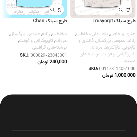
طرح سیلک Trusyorpt
طرح سیلک Chan
هنری و خاص
,
بافت‌دار
,
مخاطب
,
مخاطب
,
زنانه
,
عمومی بزرگسال
,
زنانه
,
عمومی بزرگسال
,
فانتزی و
مردانه
,
تایپوگرافی و فونت
,
کارتونی
,
کاراکترها
,
مردانه
,
نوشته‌های گرافیتی
تایپوگرافی و فونت
,
نوشته‌های
SKU:
000029-23043001
مینیمال
240,000
تومان
SKU:
001178-14051000
1,000,000
تومان