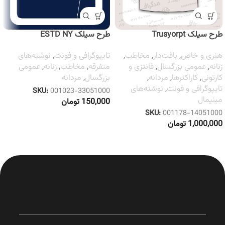
طرح سیلک Trusyorpt
طرح سیلک ESTD NY
هنری و خاص
,
بافت‌دار
,
مخاطب
,
تایپوگرافی و فونت
,
نوشته‌های
زنانه
,
عمومی بزرگسال
,
فانتزی و
متفرقه
,
مخاطب
,
زنانه
,
عمومی
کارتونی
,
کاراکترها
,
مردانه
,
بزرگسال
,
مردانه
تایپوگرافی و فونت
,
نوشته‌های
SKU:
001023-33051000
مینیمال
150,000
تومان
SKU:
001178-14051000
1,000,000
تومان